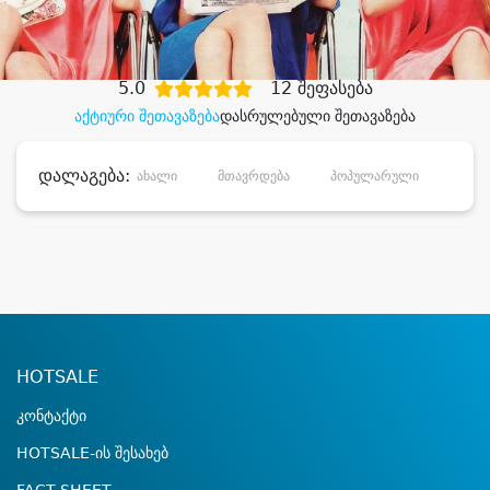
დიდი დანაზოგით
5.0
12 შეფასება
აქტიური შეთავაზება
დასრულებული შეთავაზება
დალაგება:
ახალი
მთავრდება
პოპულარული
დანა
HOTSALE
კონტაქტი
HOTSALE-ის შესახებ