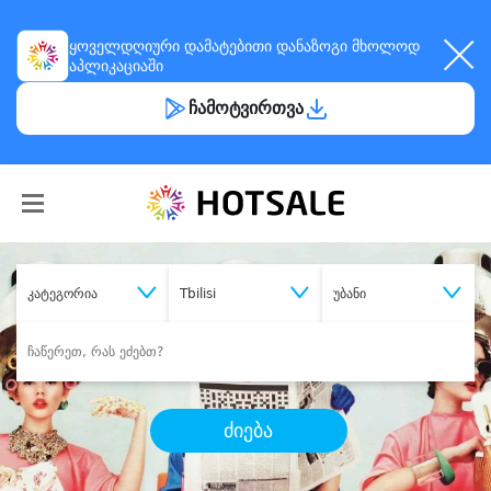
ყოველდღიური
დამატებითი დანაზოგი
მხოლოდ
აპლიკაციაში
ჩამოტვირთვა
კატეგორია
Tbilisi
უბანი
ძიება
შეიძინე
სასურველი მომსახურება