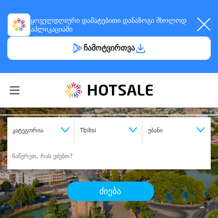
ყოველდღიური
დამატებითი დანაზოგი
მხოლოდ
აპლიკაციაში
ჩამოტვირთვა
კატეგორია
Tbilisi
უბანი
ძიება
შეიძინე
სასურველი მომსახურება