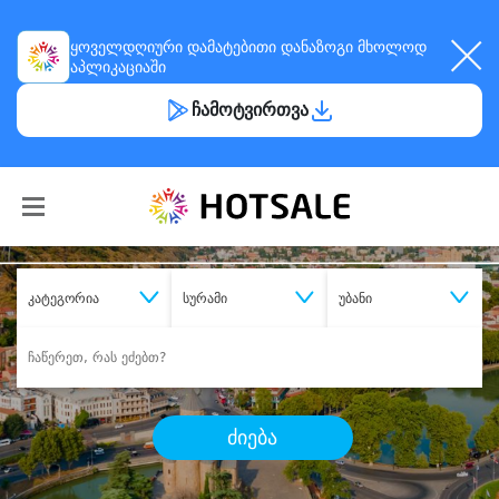
ყოველდღიური
დამატებითი დანაზოგი
მხოლოდ
აპლიკაციაში
ჩამოტვირთვა
კატეგორია
სურამი
უბანი
ძიება
შეიძინე
სასურველი მომსახურება