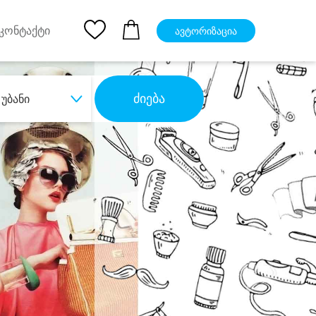
pp
Ios App
კონტაქტი
ავტორიზაცია
ძიება
უბანი
ბა
დიდი დანაზოგით