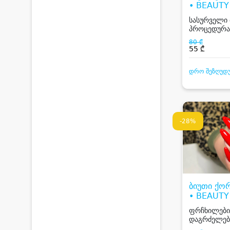
• BEAUT
GEORGIA
სასურველი 
პროცედურა
80 ₾
55 ₾
დრო შეზღუდ
-28%
ბიუთი ქო
• BEAUT
GEORGIA
ფრჩხილები
დაგრძელებ
გადასმა და 