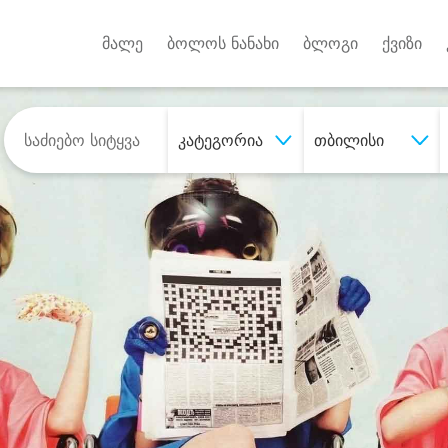
Android A
უქტებზე
მალე
ბოლოს ნანახი
ბლოგი
ქვიზი
კატეგორია
თბილისი
შეიძინე
სასურველი მომსახურე