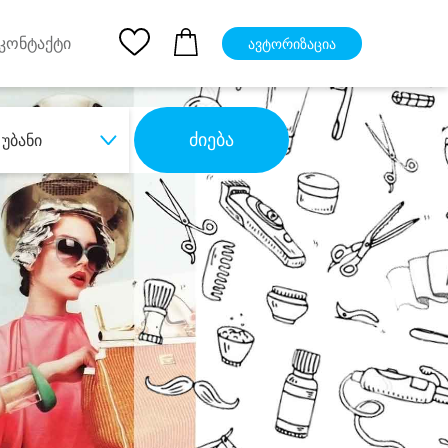
pp
Ios App
კონტაქტი
ავტორიზაცია
ძიება
უბანი
ბა
დიდი დანაზოგით