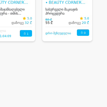
AUTY CORNER
• BEAUTY CORNER
GIA
GEORGIA
ამაჯანსაღებელი
სასურველი მაკიაჟის
ურა - თმის
პროცედურა
სი, ფილერი
5.0
5.0
80 ₾
ნით
დაზოგე
32 ₾
55 ₾
დაზოგე
20 ₾
ილია
0
დრო შეზღუდულია
1
1:04:09