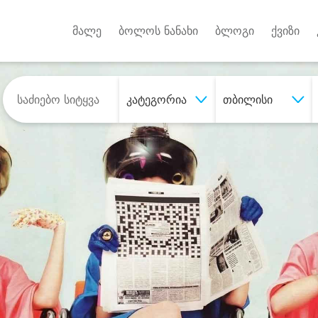
Android A
უქტებზე
მალე
ბოლოს ნანახი
ბლოგი
ქვიზი
კატეგორია
თბილისი
შეიძინე
სასურველი მომსახურე