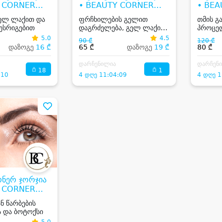
Y CORNER
• BEAUTY CORNER
• BE
GEORGIA
GEOR
გელ ლაქით და
ფრჩხილების გელით
თმის გ
წესრიგებით
დაგრძელება, გელ ლაქის
პროცედ
გადასმა და ნუნების
ბოტოქ
5.0
4.5
90 ₾
120 ₾
დამუშავება
კერატი
დაზოგე
16 ₾
65 ₾
დაზოგე
19 ₾
80 ₾
დარჩენილია
დარჩენ
18
1
:10
4 დღე 11:04:09
4 დღე 1
რნერ ჯორჯია
Y CORNER
ან წარბების
 და ბოტოქსი
5.0