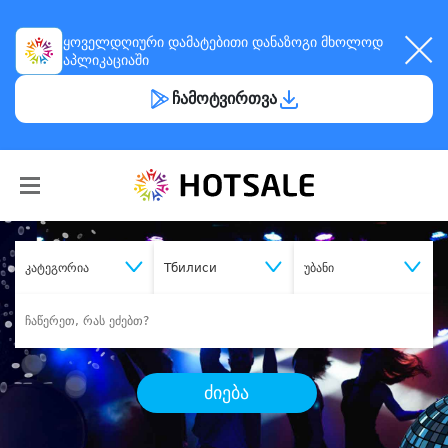
ყოველდღიური
დამატებითი დანაზოგი
მხოლოდ
აპლიკაციაში
ჩამოტვირთვა
კატეგორია
Тбилиси
უბანი
ძიება
შეიძინე
სასურველი მომსახურება