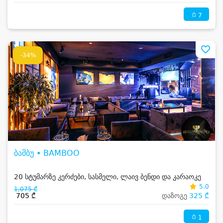
7
-34%
ბამბუ • BAMBOO
20 სტუმარზე კერძები, სასმელი, ლაივ ბენდი და კარაოკე
5.0
1,075 ₾
705 ₾
დაზოგე
325 ₾
1