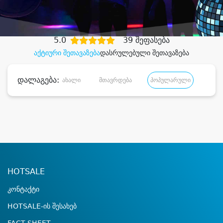
დიდი დანაზოგით
5.0
39 შეფასება
აქტიური შეთავაზება
დასრულებული შეთავაზება
დალაგება:
ახალი
მთავრდება
პოპულარული
დანა
HOTSALE
კონტაქტი
HOTSALE-ის შესახებ