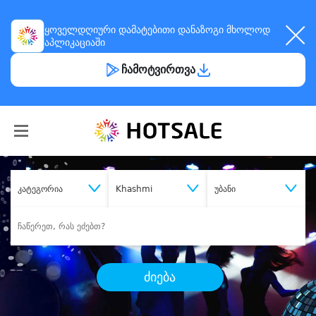
ყოველდღიური
დამატებითი დანაზოგი
მხოლოდ
აპლიკაციაში
ჩამოტვირთვა
კატეგორია
Khashmi
უბანი
ძიება
შეიძინე
სასურველი მომსახურება