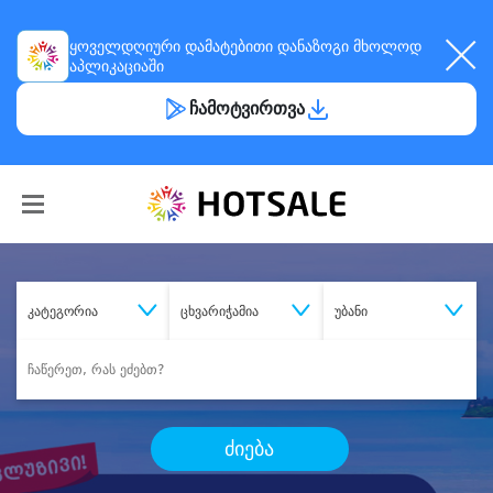
ყოველდღიური
დამატებითი დანაზოგი
მხოლოდ
აპლიკაციაში
ჩამოტვირთვა
კატეგორია
ცხვარიჭამია
უბანი
ძიება