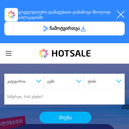
ყოველდღიური
დამატებითი დანაზოგი
მხოლოდ
აპლიკაციაში
ჩამოტვირთვა
კატეგორია
ცემი
უბანი
ძიება