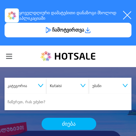
ყოველდღიური
დამატებითი დანაზოგი
მხოლოდ
აპლიკაციაში
ჩამოტვირთვა
კატეგორია
Kutaisi
უბანი
ძიება