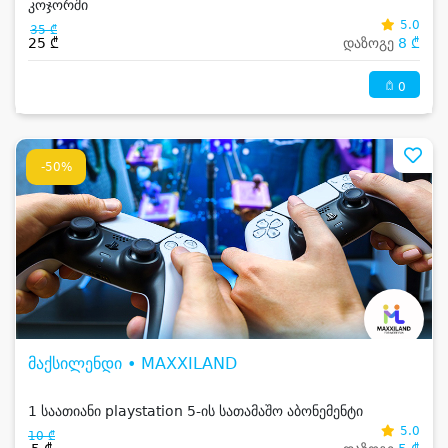
კოჯორში
5.0
35 ₾
25 ₾
დაზოგე
8 ₾
0
-50%
მაქსილენდი • MAXXILAND
1 საათიანი playstation 5-ის სათამაშო აბონემენტი
5.0
10 ₾