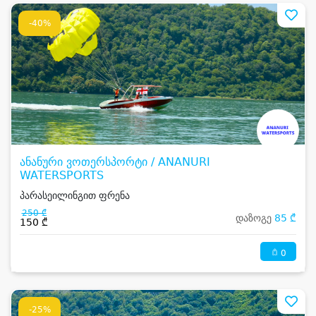
-40%
ანანური ვოთერსპორტი / ANANURI
WATERSPORTS
პარასეილინგით ფრენა
250 ₾
დაზოგე
85 ₾
150 ₾
0
-25%