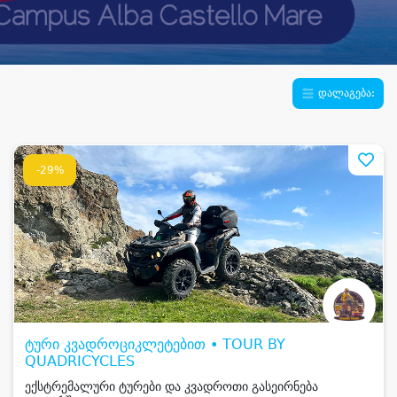
დალაგება:
-29%
ტური კვადროციკლეტებით • TOUR BY
QUADRICYCLES
ექსტრემალური ტურები და კვადროთი გასეირნება