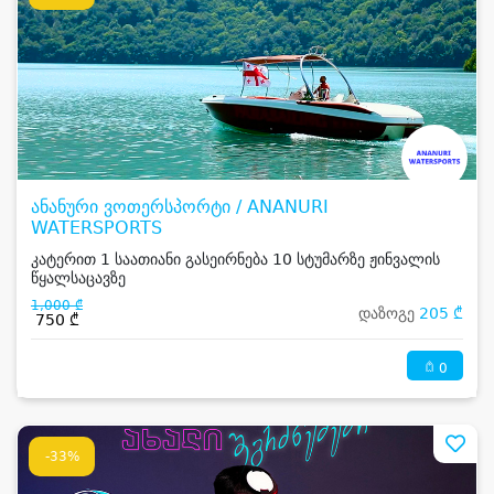
ანანური ვოთერსპორტი / ANANURI
WATERSPORTS
კატერით 1 საათიანი გასეირნება 10 სტუმარზე ჟინვალის
წყალსაცავზე
1,000 ₾
დაზოგე
205 ₾
750 ₾
0
-33%