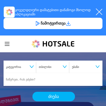
ყოველდღიური
დამატებითი დანაზოგი
მხოლოდ
აპლიკაციაში
ჩამოტვირთვა
კატეგორია
თბილისი
უბანი
ძიება