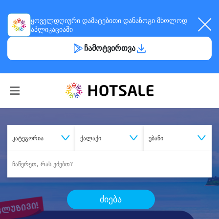
ყოველდღიური
დამატებითი დანაზოგი
მხოლოდ
აპლიკაციაში
ჩამოტვირთვა
კატეგორია
ქალაქი
უბანი
ძიება