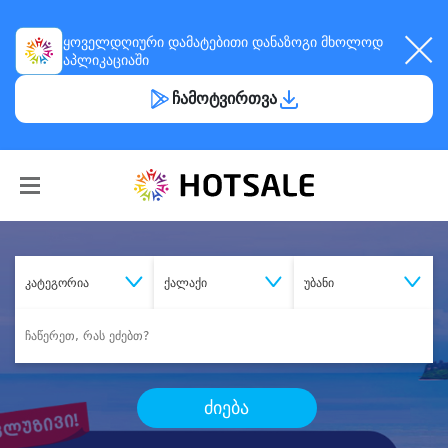
ყოველდღიური
დამატებითი დანაზოგი
მხოლოდ
აპლიკაციაში
ჩამოტვირთვა
კატეგორია
ქალაქი
უბანი
ძიება