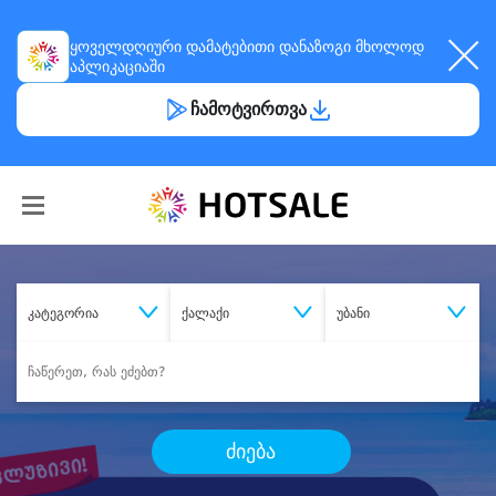
ყოველდღიური
დამატებითი დანაზოგი
მხოლოდ
აპლიკაციაში
ჩამოტვირთვა
კატეგორია
ქალაქი
უბანი
ძიება