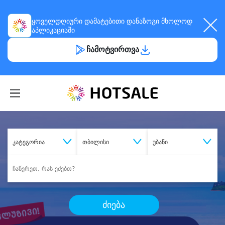
ყოველდღიური
დამატებითი დანაზოგი
მხოლოდ
აპლიკაციაში
ჩამოტვირთვა
კატეგორია
თბილისი
უბანი
ძიება