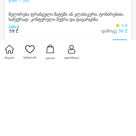
მელირება ფრანგული შატუში ან კლასიკური, ტონირებით,
საჩუქრად: კონტურული შეჭრა და დავარცხნა
5.0
100 ₾
59 ₾
დაზოგე
36 ₾
0
სურვილები
მთავარი
ავტორიზაცია
კალათა
-50%
ბიუთი სმაილ • BEAUTY SMILE