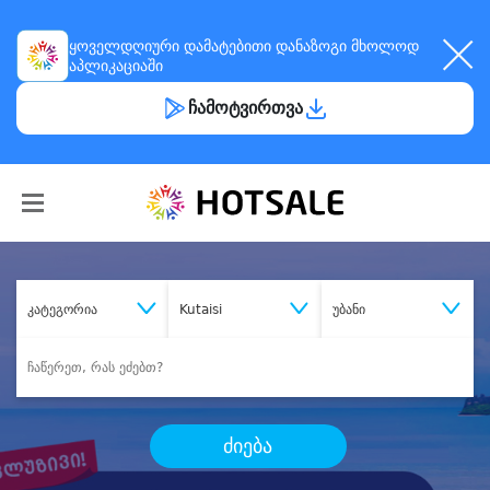
ყოველდღიური
დამატებითი დანაზოგი
მხოლოდ
აპლიკაციაში
ჩამოტვირთვა
კატეგორია
Kutaisi
უბანი
ძიება