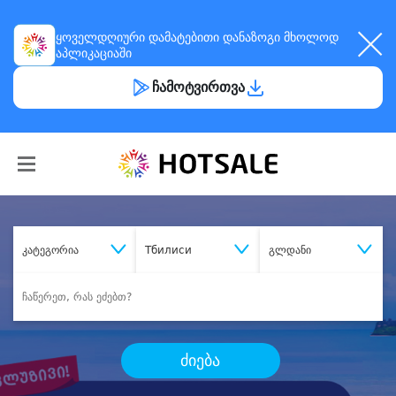
ყოველდღიური
დამატებითი დანაზოგი
მხოლოდ
აპლიკაციაში
ჩამოტვირთვა
კატეგორია
Тбилиси
გლდანი
ძიება