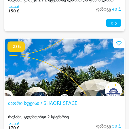
რაჭაში, კოტეჯი 2+1 სტუმარზე ბუხრით და ფანჩატურით
190 ₾
დაზოგე
40 ₾
150 ₾
0
-23%
შაორი სფეისი / SHAORI SPACE
რაჭაში, გლემფინგი 2 სტუმარზე
220 ₾
დაზოგე
50 ₾
170 ₾