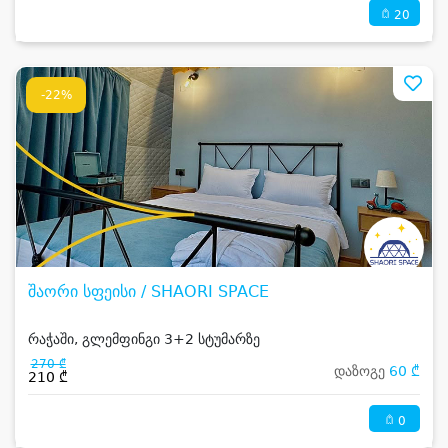
20
-22%
შაორი სფეისი / SHAORI SPACE
რაჭაში, გლემფინგი 3+2 სტუმარზე
270 ₾
დაზოგე
60 ₾
210 ₾
0