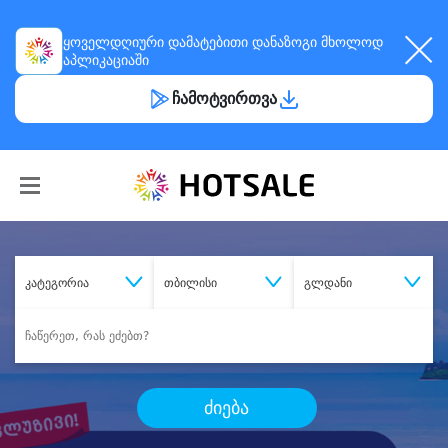
ყოველდღიური
დამატებითი დანაზოგი
მხოლოდ
აპლიკაციაში
ჩამოტვირთვა
კატეგორია
თბილისი
გლდანი
ძიება