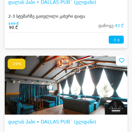
დალას პაბი • DALLAS PUB` (გლდანი)
2-3 სტუმარზე გათვლილი კახური დაფა
133 ₾
დაზოგე
43 ₾
90 ₾
0
-26%
დალას პაბი • DALLAS PUB` (გლდანი)