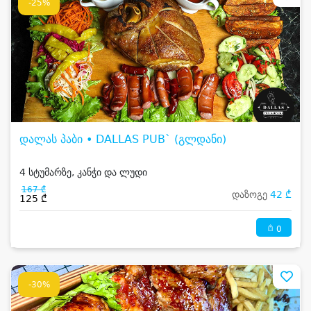
-25%
დალას პაბი • DALLAS PUB` (გლდანი)
4 სტუმარზე, კანჭი და ლუდი
167 ₾
დაზოგე
42 ₾
125 ₾
0
-30%