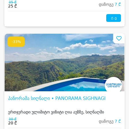
35 ₾
დაზოგე
7 ₾
25 ₾
0
-33%
პანორამა სიღნაღი • PANORAMA SIGHNAGI
ერთჯერადი ულიმიტო ვიზიტი ღია აუზზე, სიღნაღში
30 ₾
დაზოგე
7 ₾
20 ₾