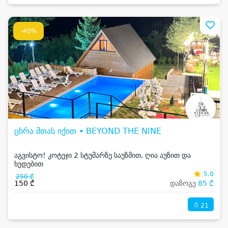
-40%
ცხრა მთას იქით • BEYOND THE NINE
აგვისტო! კოტეჯი 2 სტუმარზე საუზმით, ღია აუზით და
ხედებით
5.0
250 ₾
150 ₾
დაზოგე
85 ₾
21