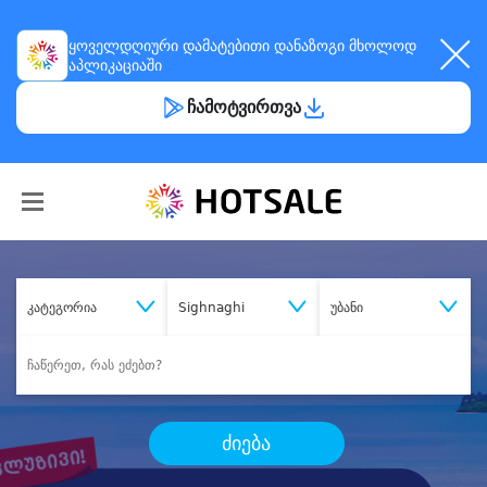
ყოველდღიური
დამატებითი დანაზოგი
მხოლოდ
აპლიკაციაში
ჩამოტვირთვა
კატეგორია
Sighnaghi
უბანი
ძიება