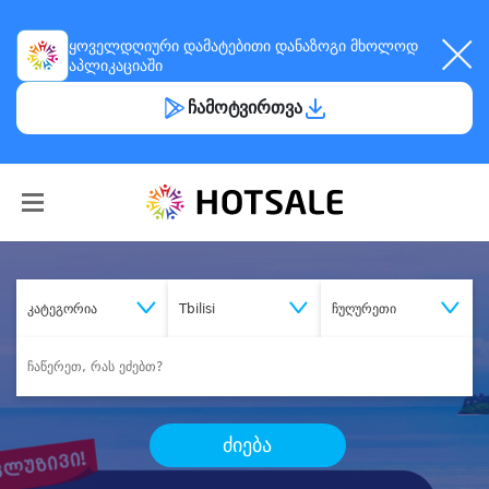
ყოველდღიური
დამატებითი დანაზოგი
მხოლოდ
აპლიკაციაში
ჩამოტვირთვა
კატეგორია
Tbilisi
ჩუღურეთი
ძიება