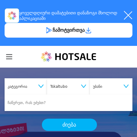
ყოველდღიური
დამატებითი დანაზოგი
მხოლოდ
აპლიკაციაში
ჩამოტვირთვა
კატეგორია
Tskaltubo
უბანი
ძიება