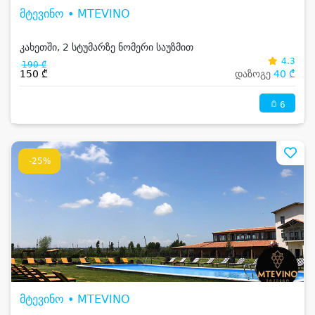
მტევინო • MTEVINO
კახეთში, 2 სტუმარზე ნომერი საუზმით
4.3
190 ₾
150 ₾
დაზოგე
40 ₾
6
-25%
მტევინო • MTEVINO