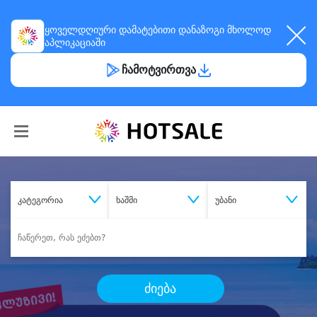
ყოველდღიური
დამატებითი დანაზოგი
მხოლოდ
აპლიკაციაში
ჩამოტვირთვა
კატეგორია
ხაშმი
უბანი
ძიება