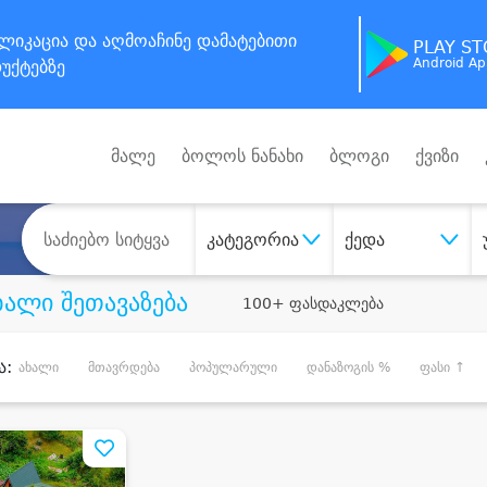
ლიკაცია
და აღმოაჩინე
დამატებითი
PLAY S
Android A
უქტებზე
მალე
ბოლოს ნანახი
ბლოგი
ქვიზი
კატეგორია
ქედა
ხალი შეთავაზება
100+ ფასდაკლება
ა:
ახალი
მთავრდება
პოპულარული
დანაზოგის %
ფასი ↑