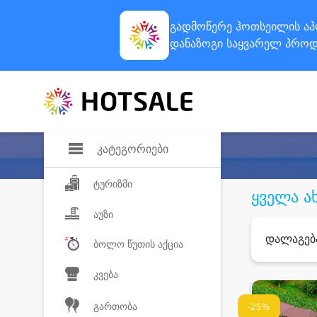
გადმოწერე ჰოთსეილის
აპ
დანაზოგი
საყვარელ პროდ
კატეგორიები
ტურიზმი
ყველა ა
აუზი
დალაგებ
ბოლო წუთის აქცია
კვება
გართობა
-25%