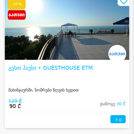
-25%
გესთ ჰაუსი • GUESTHOUSE ETM
მახინჯაურში, ნომრები ზღვის ხედით
120 ₾
დაზოგე
30 ₾
90 ₾
0