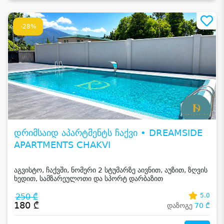
-28%
დრიმსაიდ აპარტმენტს ჩაქვი • DREAMSIDE
APARTMENTS CHAKVI
აგვისტო, ჩაქვში, ნომერი 2 სტუმარზე აივნით, აუზით, ზღვის
ხედით, სამზარეულოთი და სპორტ დარბაზით
250 ₾
5.0
180 ₾
დაზოგე
70 ₾