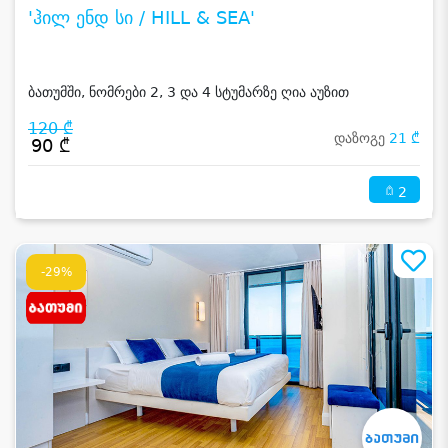
'ჰილ ენდ სი / HILL & SEA'
ბათუმში, ნომრები 2, 3 და 4 სტუმარზე ღია აუზით
120 ₾
დაზოგე
21 ₾
90 ₾
2
-29%