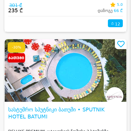
301 ₾
5.0
235 ₾
დაზოგე
66 ₾
12
-30%
სასტუმრო სპუტნიკი ბათუმი • SPUTNIK
HOTEL BATUMI