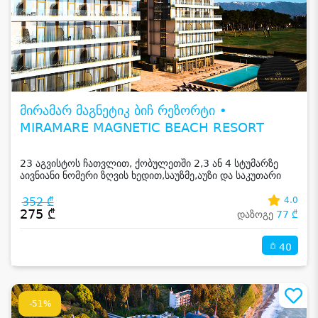
მირამარ მაგნეტიკ ბიჩ რეზორტი •
MIRAMARE MAGNETIC BEACH RESORT
23 აგვისტოს ჩათვლით, ქობულეთში 2,3 ან 4 სტუმარზე
აივნიანი ნომერი ზღვის ხედით,საუზმე,აუზი და საკუთარი
სანაპირო
352 ₾
4.0
275 ₾
დაზოგე
77 ₾
40
-51%