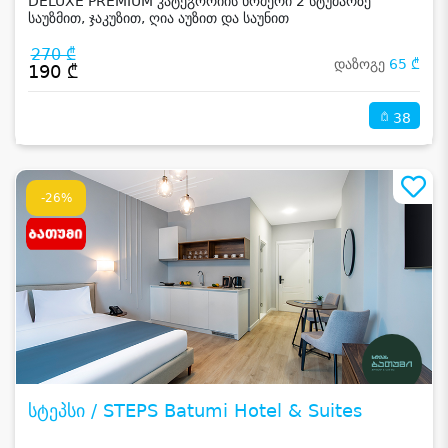
DELUXE PREMIUM კატეგორიის ნომერი 2 სტუმარზე
საუზმით, ჯაკუზით, ღია აუზით და საუნით
270 ₾
დაზოგე
65 ₾
190 ₾
38
-26%
სტეპსი / STEPS Batumi Hotel & Suites