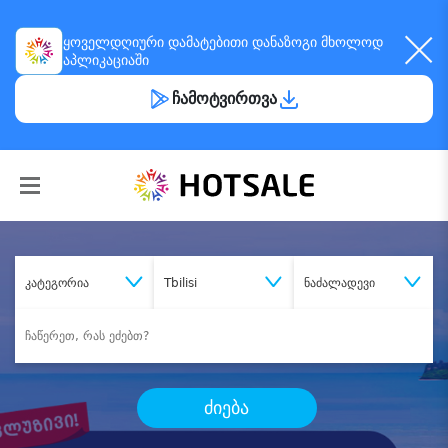
ყოველდღიური
დამატებითი დანაზოგი
მხოლოდ
აპლიკაციაში
ჩამოტვირთვა
კატეგორია
Tbilisi
ნაძალადევი
ძიება