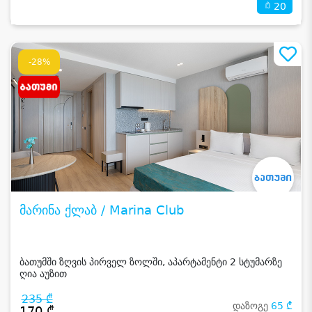
20
-28%
მარინა ქლაბ / Marina Club
ბათუმში ზღვის პირველ ზოლში, აპარტამენტი 2 სტუმარზე
ღია აუზით
235 ₾
დაზოგე
65 ₾
170 ₾