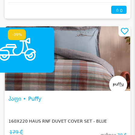
0
-39%
პაფი • Puffy
160X220 HAUS RNF DUVET COVER SET - BLUE
179 ₾