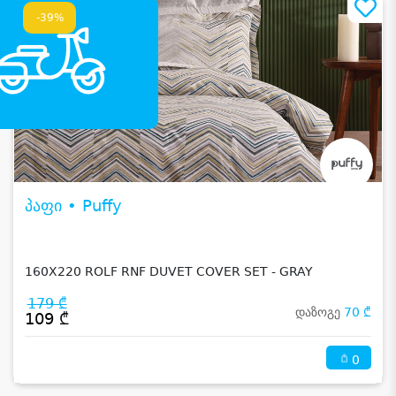
-39%
პაფი • Puffy
160X220 ROLF RNF DUVET COVER SET - GRAY
179 ₾
დაზოგე
70 ₾
109 ₾
0