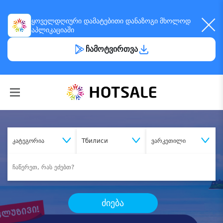
ყოველდღიური
დამატებითი დანაზოგი
მხოლოდ
აპლიკაციაში
ჩამოტვირთვა
კატეგორია
Тбилиси
ვარკეთილი
ძიება