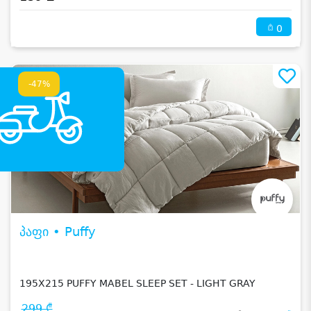
0
-47%
პაფი • Puffy
195X215 PUFFY MABEL SLEEP SET - LIGHT GRAY
299 ₾