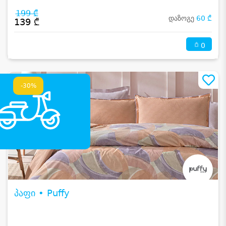
199 ₾
დაზოგე
60 ₾
139 ₾
0
-30%
პაფი • Puffy