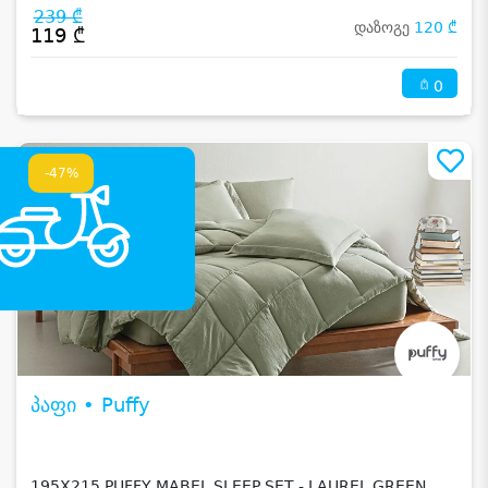
239 ₾
დაზოგე
120 ₾
119 ₾
0
-47%
პაფი • Puffy
195X215 PUFFY MABEL SLEEP SET - LAUREL GREEN