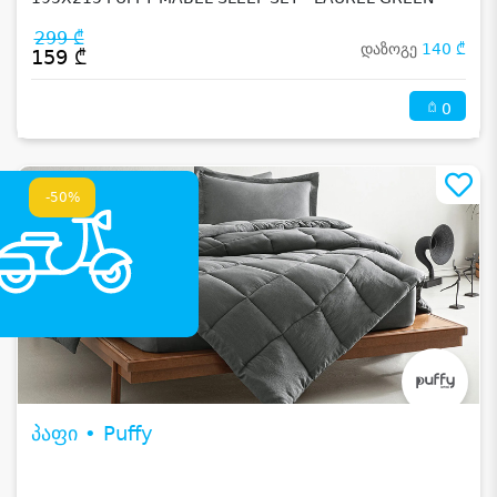
299 ₾
დაზოგე
140 ₾
159 ₾
0
-50%
პაფი • Puffy