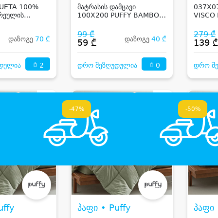
UETA 100%
მატრასის დამცავი
037X0
თრეულის
100X200 PUFFY BAMBOO
VISCO
-
DREAM MATTRESS
ფერი
PROTECTOR
99 ₾
279 ₾
დაზოგე
70 ₾
დაზოგე
40 ₾
59 ₾
139 
2
0
დულია
დრო შეზღუდულია
დრო შ
-47%
-50%
uffy
პაფი • Puffy
პაფი 