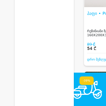
პაფი • P
რეზინიანი 
160X200X3
RNF FITTED
WHITE
89 ₾
54 ₾
დრო შეზღუ
-39%