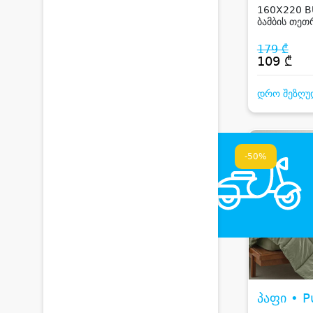
160X220 B
ბამბის თე
კომპლექტი 
სტაფილოს
179 ₾
109 ₾
დრო შეზღუ
-50%
პაფი • P