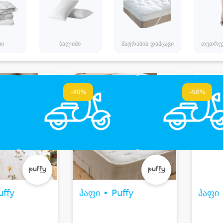
ნი
ბალიში
მატრასის დამცავი
თეთრე
-40%
-50%
uffy
პაფი • Puffy
პაფი 