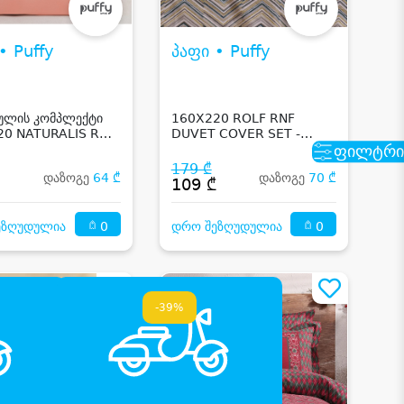
• Puffy
პაფი • Puffy
ულის კომპლექტი
160X220 ROLF RNF
20 NATURALIS RNF
DUVET COVER SET -
 COVER SET -
GRAY
ფილტრი
COTTA
179 ₾
დაზოგე
64 ₾
დაზოგე
70 ₾
109 ₾
0
0
ეზღუდულია
დრო შეზღუდულია
-39%