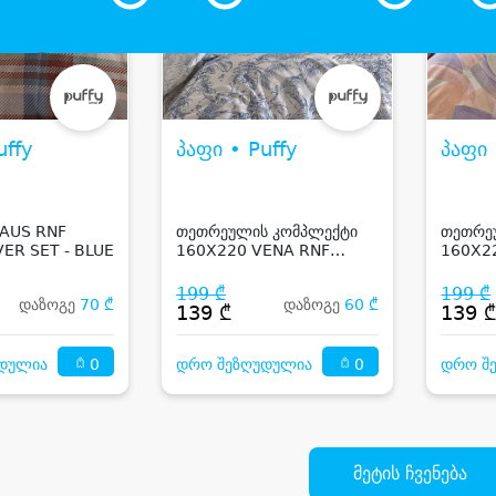
uffy
პაფი • Puffy
პაფი 
AUS RNF
თეთრეულის კომპლექტი
თეთრე
ER SET - BLUE
160X220 VENA RNF
160X2
DUVET COVER SET - BLUE
DUVET
ORAN
199 ₾
199 ₾
დაზოგე
70 ₾
დაზოგე
60 ₾
139 ₾
139 
0
0
დულია
დრო შეზღუდულია
დრო შ
მეტის ჩვენება