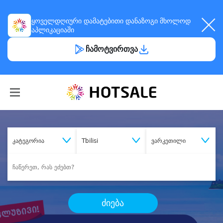
ყოველდღიური
დამატებითი დანაზოგი
მხოლოდ
აპლიკაციაში
ჩამოტვირთვა
კატეგორია
Tbilisi
ვარკეთილი
ძიება