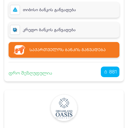
თიბისი ბანკის განვადება
კრედო ბანკის განვადება
ᲡᲐᲥᲐᲠᲗᲕᲔᲚᲝᲡ ᲑᲐᲜᲙᲘᲡ ᲒᲐᲜᲕᲐᲓᲔᲑᲐ
881
დრო შეზღუდულია