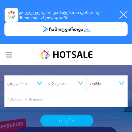
ყოველდღიური
დამატებითი დანაზოგი
მხოლოდ აპლიკაციაში
ჩამოტვირთვა
კატეგორია
თბილისი
თემქა
ძიება