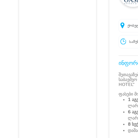
ქობულ
სამუ
ინფორმ
შეთავაზე
საბავშვო
HOTEL“
ფასები მ
1 აგ
ლარ
6 აგ
ლარ
8 სე
დამა