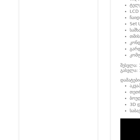
ტელ
LCD
ჩაიდ
Set 
საშხ
თმის
კონდ
გარ
კომ
შესვლა: 
გასვლა: 
დამატები
აკვა
თეთრ
ბოუ
3D დ
საბა