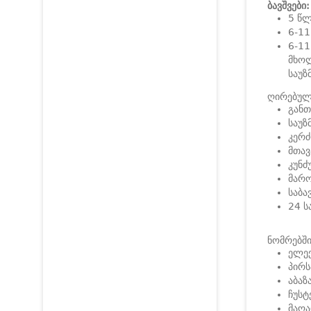
ბავშვები:
5 წლ
6-11
6-11
მხოლ
საუზ
ღირებულე
განთ
საუზ
კერძ
მთავ
კუნძ
მარო
საბა
24 ს
ნომრებში
ელექ
პირს
აბაზ
ჩუსტ
მაღა