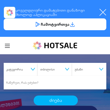
ყოველდღიური
დამატებითი დანაზოგი
მხოლოდ აპლიკაციაში
ჩამოტვირთვა
კატეგორია
თბილისი
უბანი
ძიება