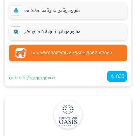
თიბისი ბანკის განვადება
კრედო ბანკის განვადება
ᲡᲐᲥᲐᲠᲗᲕᲔᲚᲝᲡ ᲑᲐᲜᲙᲘᲡ ᲒᲐᲜᲕᲐᲓᲔᲑᲐ
833
დრო შეზღუდულია