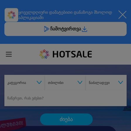
ყოველდღიური
დამატებითი დანაზოგი
მხოლოდ
აპლიკაციაში
ჩამოტვირთვა
კატეგორია
თბილისი
ნაძალადევი
ძიება