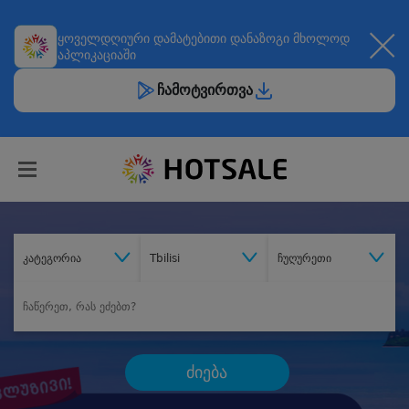
ყოველდღიური
დამატებითი დანაზოგი
მხოლოდ
აპლიკაციაში
ჩამოტვირთვა
კატეგორია
Tbilisi
ჩუღურეთი
ძიება