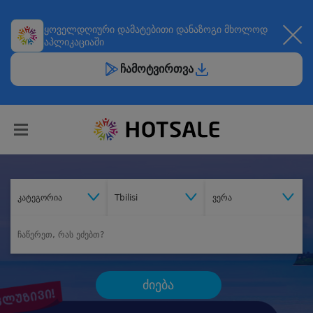
ყოველდღიური
დამატებითი დანაზოგი
მხოლოდ
აპლიკაციაში
ჩამოტვირთვა
კატეგორია
Tbilisi
ვერა
ძიება