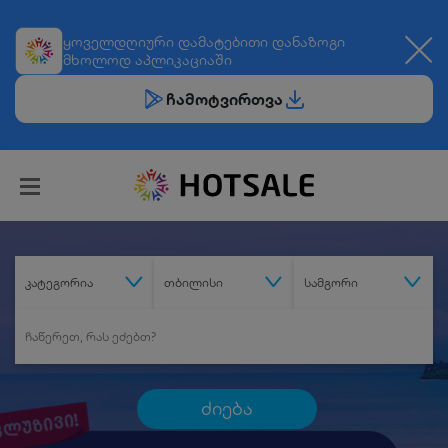
ყოველდღიური
დამატებითი დანაზოგი
მხოლოდ აპლიკაციაში
ჩამოტვირთვა
კატეგორია
თბილისი
სამგორი
ძიება