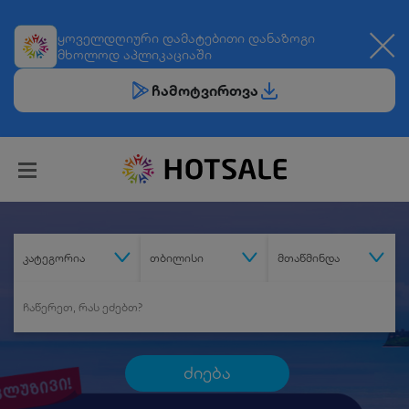
ყოველდღიური
დამატებითი დანაზოგი
მხოლოდ აპლიკაციაში
ჩამოტვირთვა
კატეგორია
თბილისი
მთაწმინდა
ძიება