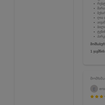
რეს
მარა
ბუხა
ღია 
აივა
ბილ
ტენი
პარკ
მომსახურ
1 ჯავშნი
მომხმა
E
er