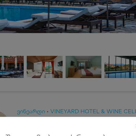
ვინეარდი • VINEYARD HOTEL & WINE CEL
1-15 ივნისი, კახეთში ნომრები 2, 3 ან 4 სტუმარზე საუზ
აივნით, ღია და დახურული აუზით