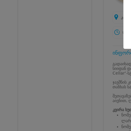
კახე
სამუ
ინფორმ
გადაიხად
სიიდან დ
Cellar'-ს
ჯავშნის 
თანხას ს
შეთავაზე
აივნით, 
კვირა ხუ
ნომე
ლარ
ნომე