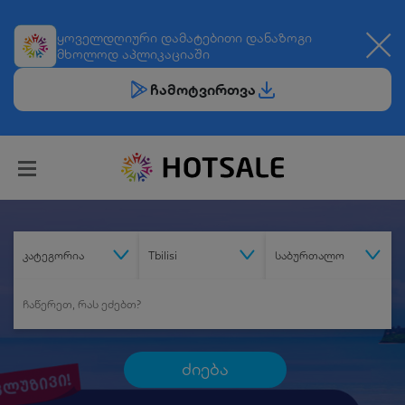
ყოველდღიური
დამატებითი დანაზოგი
მხოლოდ აპლიკაციაში
ჩამოტვირთვა
კატეგორია
Tbilisi
საბურთალო
ძიება