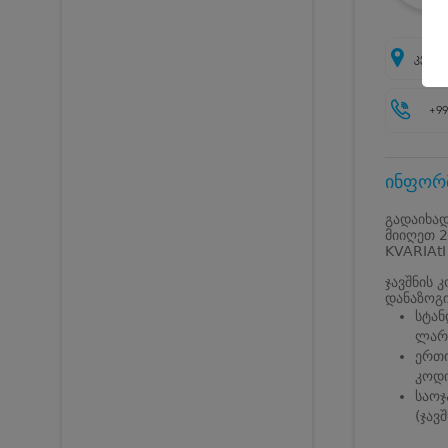
კვარი
+99
ინფორმ
გადაიხად
მიიღეთ 2
KVARIAtI
ჯავშნის 
დანაზოგ
სტან
ლარი
ერთი
კოდი
საოჯ
(ჯავ