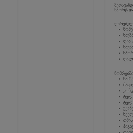
შეთავაზე
სპორტ და
ღირებულე
ნომე
საუზ
ღია 
საუნ
სპორ
დალ
ნომრებში
სამ
მაცი
კონ
ტელ
ტელ
უკაბ
სვე
თმის
ჰიგი
თეთრ