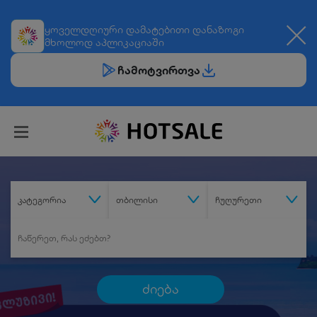
ყოველდღიური
დამატებითი დანაზოგი
მხოლოდ აპლიკაციაში
ჩამოტვირთვა
კატეგორია
თბილისი
ჩუღურეთი
ძიება