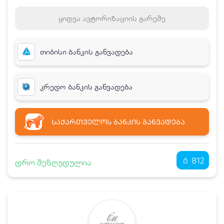
ყიდვა ავტორიზაციის გარეშე
თიბისი ბანკის განვადება
კრედო ბანკის განვადება
ᲡᲐᲥᲐᲠᲗᲕᲔᲚᲝᲡ ᲑᲐᲜᲙᲘᲡ ᲒᲐᲜᲕᲐᲓᲔᲑᲐ
812
დრო შეზღუდულია