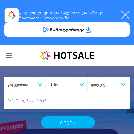
ყოველდღიური
დამატებითი დანაზოგი
მხოლოდ აპლიკაციაში
ჩამოტვირთვა
კატეგორია
Tbilisi
დიდუბე
ძიება