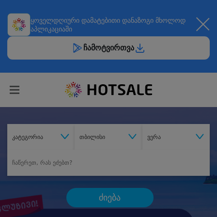
ყოველდღიური
დამატებითი დანაზოგი
მხოლოდ
აპლიკაციაში
ჩამოტვირთვა
კატეგორია
თბილისი
ვერა
ძიება