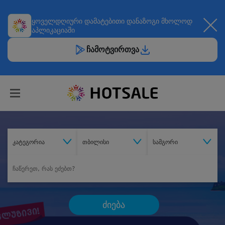
ყოველდღიური
დამატებითი დანაზოგი
მხოლოდ
აპლიკაციაში
ჩამოტვირთვა
კატეგორია
თბილისი
სამგორი
ძიება