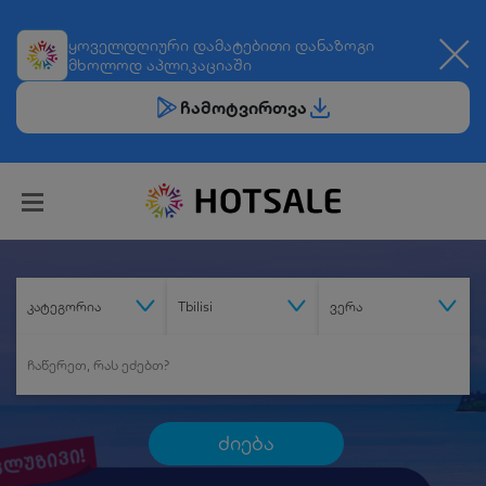
ყოველდღიური
დამატებითი დანაზოგი
მხოლოდ აპლიკაციაში
ჩამოტვირთვა
კატეგორია
Tbilisi
ვერა
ძიება