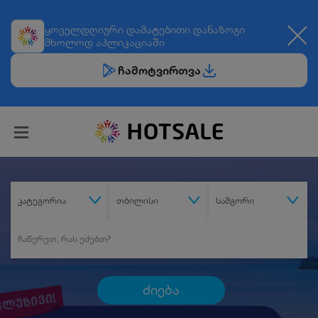
ყოველდღიური
დამატებითი დანაზოგი
მხოლოდ აპლიკაციაში
ჩამოტვირთვა
კატეგორია
თბილისი
სამგორი
ძიება