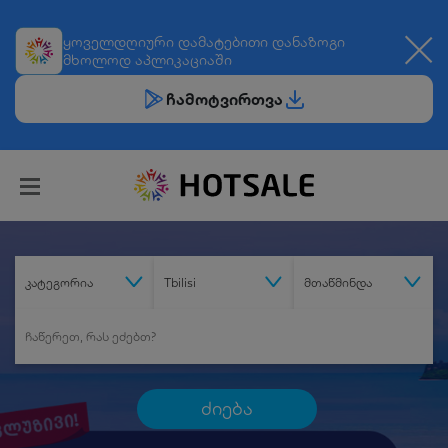
ყოველდღიური
დამატებითი დანაზოგი
მხოლოდ აპლიკაციაში
ჩამოტვირთვა
კატეგორია
Tbilisi
მთაწმინდა
ძიება