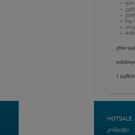
ფრი 
კეტჩუ
ქათმ
ნატ. 
არაყ
მომს
ერთი ჯავ
დანაზოგი
1 ჯავშნი
HOTSALE
კონტაქტი