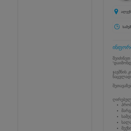
ალექს
სამუ
ინფორმ
შეიძინეთ
'დაიმონდ
ჯავშნის 
ნაცვლად
შეთავაზე
ღირებულე
პროშ
მარგ
სამე
სალა
მექს