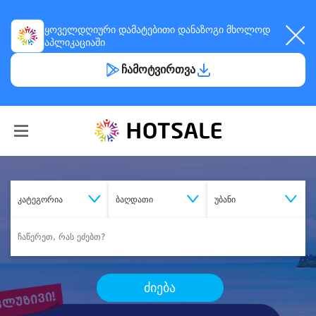
ყოველდღიური
დამატებითი დანაზოგი
მხოლოდ
აპლიკაციაში
ჩამოტვირთვა
კატეგორია
ბაღდათი
უბანი
ძიება