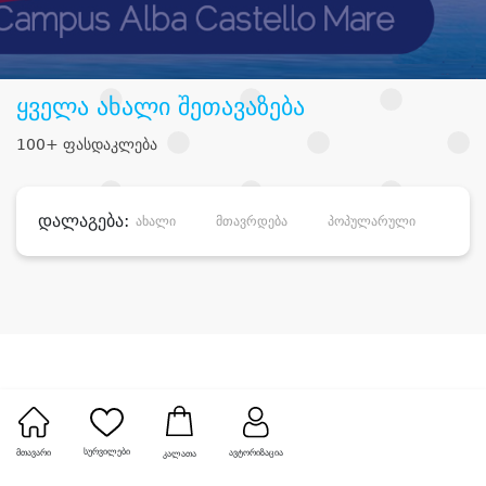
ყველა ახალი შეთავაზება
100+ ფასდაკლება
დალაგება:
ახალი
მთავრდება
პოპულარული
დანა
სურვილები
მთავარი
ავტორიზაცია
კალათა