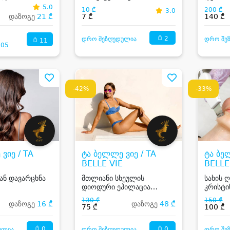
RESORT
ლაზერული ეპილაცია
5.0
10 ₾
200 ₾
3.0
Soprano Ice Platinum-ის
დაზოგე
21 ₾
7 ₾
140 ₾
სამ სხიავიანი მანიპულით
2
დრო შეზღუდულია
დრო შე
11
:05
-42%
-33%
ვიე / TA
ტა ბელლე ვიე / TA
ტა ბე
BELLE VIE
BELLE
 ან დავარცხნა
მთლიანი სხეულის
სახის 
დიოდური ეპილაცია
კრისტი
ქალბატონებისა და
130 ₾
150 ₾
დაზოგე
16 ₾
დაზოგე
48 ₾
მამაკაცებისთვის
75 ₾
100 ₾
0
0
ულია
დრო შეზღუდულია
დრო შე