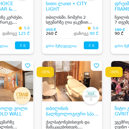
CHOICE
სითი ლაით • CITY
ფრეიმ
BAR &
LIGHT
FRAM
ANT
STUD
ზე კერძები,
თბილისში, ნომერი 2
ჩვილის
არაოკე,
სტუმარზე ღია ჯაკუზით
7 თვემ
იკა, წამყვანი
ვერანდაზე
5.0
5.0
350 ₾
180 ₾
დაზოგე
125 ₾
260 ₾
დაზოგე
90 ₾
90 ₾
0
0
ულია
დრო შეზღუდულია
დრო შე
-30%
-30%
ო ოლდ ვოლი
თბილისის
ჩიტო 
OLD WALL
ბალნეოლოგიური სპა
GVRI
კურორტი • TBILISI
ტუმარზე
ქალბატონებისთვის და
უგემრი
BALNEOLOGICAL SPA
ილისის
მამაკაცებისთვის,
ღვინო 