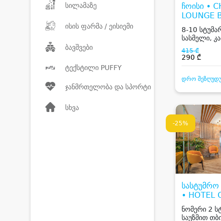
სილამაზე
ჩოისი • 
LOUNGE 
RESTAUR
ისის ფარმა / ეისიემი
8-10 სტუმარ
სასმელი, კ
ცოცხალი მუს
ბავშვები
415 ₾
290 ₾
ტექსტილი PUFFY
დრო შეზღუდ
ჯანმრთელობა და სპორტი
სხვა
-25%
სასტუმრ
• HOTEL 
ნომერი 2 ს
საუზმით თბ