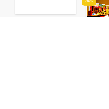
-36%
ელ ცენტრ
CENTRO
17 - 20 სტუ
სასმელი, D
მუსიკა
1,400 ₾
895 ₾
დრო შეზღუდ
-45%