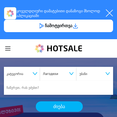
ყოველდღიური
დამატებითი დანაზოგი
მხოლოდ
აპლიკაციაში
ჩამოტვირთვა
კატეგორია
Лагодехи
უბანი
ძიება