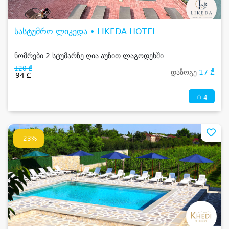
სასტუმრო ლიკედა • LIKEDA HOTEL
ნომრები 2 სტუმარზე ღია აუზით ლაგოდეხში
120 ₾
დაზოგე
17 ₾
94 ₾
4
-23%