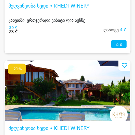
მეღვინეობა ხედი • KHEDI WINERY
კახეთში, ერთჯერადი ვიზიტი ღია აუზზე
30 ₾
დაზოგე
4 ₾
23 ₾
0
-21%
მეღვინეობა ხედი • KHEDI WINERY